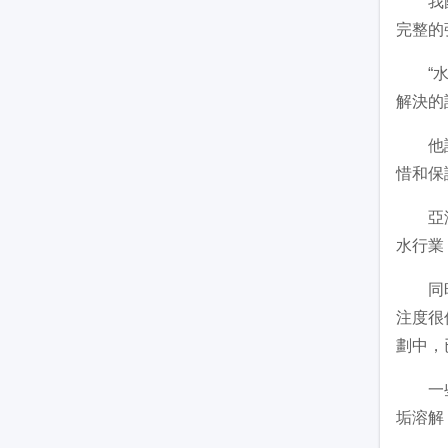
我國城
完整的
“水質
解決的
他說，
惜和保
亞洲開
水行業
同時，
注度很
劃中，
一些參
垢溶解