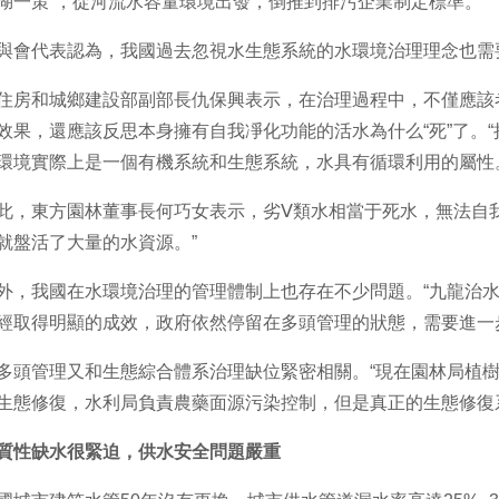
湖一策”，從河流水容量環境出發，倒推到排污企業制定標準。
代表認為，我國過去忽視水生態系統的水環境治理理念也需要
和城鄉建設部副部長仇保興表示，在治理過程中，不僅應該考慮
效果，還應該反思本身擁有自我凈化功能的活水為什么“死”了。“
環境實際上是一個有機系統和生態系統，水具有循環利用的屬性
東方園林董事長何巧女表示，劣Ⅴ類水相當于死水，無法自我凈
就盤活了大量的水資源。”
我國在水環境治理的管理體制上也存在不少問題。“九龍治水”
經取得明顯的成效，政府依然停留在多頭管理的狀態，需要進一
管理又和生態綜合體系治理缺位緊密相關。“現在園林局植樹
生態修復，水利局負責農藥面源污染控制，但是真正的生態修復
質性缺水很緊迫，供水安全問題嚴重