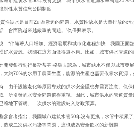
市建筑水管50年沒有更換，城市供水管道漏水率高達25%~3
強制性水質信息公開制度
性缺水是目前Zui為緊迫的問題。水質性缺水是大量排放的污
話，會面臨越來越嚴重的問題。”仇保興表示。
“伴隨著人口增加、經濟發展和城市化進程加快，我國正面臨
護好水資源。我國在這方面做得還不夠。比如，城市供水管道的漏水
發銀行副行長斯蒂芬·格羅夫認為，城市缺水不僅與城市發展有
，大約70%的水用于農業生產，能源的生產也需要依靠水資源，
由于設施老化等原因導致的供水安全隱患亦需要注意。仇保興
低，所引發的水安全問題值得重視。因此，城市供水的管道質量應
已將地下管網、二次供水的建設納入財政預算。
會者指出，我國城市建筑水管50年沒有更換，水管中積累了
，造成二次供水污染等問題，這也成為安全飲水的新難題。