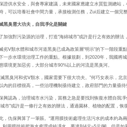
供水安全，與會專家建議，未來國家應建立水質監測總站，各
時，可以培養社會中間力量，承接檢測任務，Zui后建立一個完
滅黑臭需大功夫，自我凈化是關鍵
強對污染源的治理，打造“海綿城市”或許是行之有效的辦法
Ⅴ類水體和城市河道黑臭已成為政策層“明示”的下一階段重點
下一步水環境治理工作的重點。根據規劃，到2020年，我國將
態環境更加惡劣，大部分城市90%以上的河流是黑臭河。
黑臭河和劣Ⅴ類水，國家需要下很大功夫。”何巧女表示，北京
%以內的目標很高，一些治理機制亟待建立，政府部門的力量亟待
認為，治理城市水污染，當務之急是要找到恢復水體自我凈化
綿城市”或許是一條行之有效的辦法，通過園林、植物的配置，恢
仇保興算了一筆賬。“運用膜技術處理生活污水的成本約為兩元/
噸，利用膜技術把海水處理成純凈水，要達到4元~5元/噸。但是