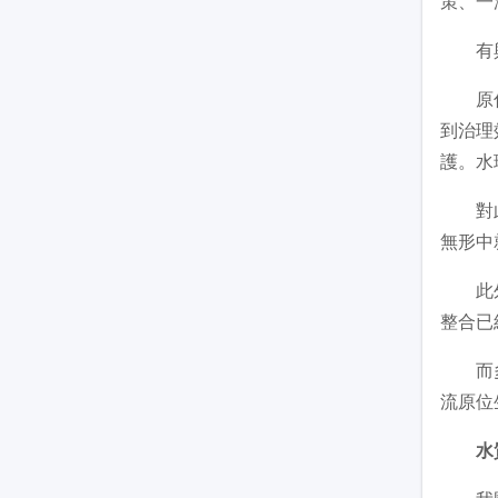
策、一
有與會
原住房
到治理
護。水
對此，
無形中
此外，
整合已
而多頭
流原位
水