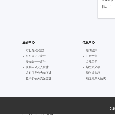
低。”
產品中心
信息中心
可見分光光度計
新聞資訊
紅外分光光度計
技術文章
熒光分光光度計
常見問題
便攜式分光光度計
顯微鏡文檔
紫外可見分光光度計
顯微鏡資訊
原子吸收分光光度計
顯微鏡業內動態
2