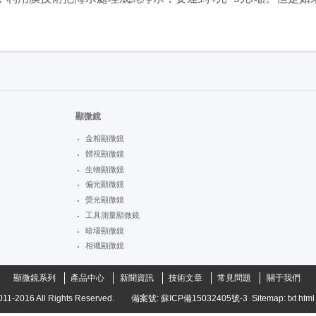
顯微鏡
金相顯微鏡
體視顯微鏡
生物顯微鏡
偏光顯微鏡
熒光顯微鏡
工具測量顯微鏡
暗場顯微鏡
相襯顯微鏡
顯微鏡系列
產品中心
新聞資訊
技術文章
常見問題
關于我們
011-2016
All Rights Reserved.
備案號:
蘇ICP備15032405號-3
Sitemap:
txt
html