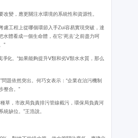
改變，應更關注水環境的系統性和資源性。
工程上從哪個環節入手Zui容易實現突破，達
把水體看成一個生命體，在它‘死去’之前盡力呵
。”
化。“如果能夠提升Ⅴ類和劣Ⅴ類水水質，那么
問題依然突出。何巧女表示：“企業在治污機制
步整合。”
種草，市政局負責排污管線截污，環保局負責河
系統缺位。”王浩說。