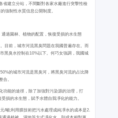
省建立分站，不間斷對各家水廠進行突擊性檢
整的強制性水質信息公開制度。
，通過園林、植物的配置，恢復受損的水生態
。目前，城市河流黑臭問題在我國普遍存在。而
城市黑臭水控制在10%以下。何巧女強調，我國城
50%的城市河流是黑臭河，將黑臭河流的占比降
整合。
功能的途徑，除了加強對污染源的治理，打
復受損的水生態，賦予水體自我凈化的能力。
噸;利用膜技術把污水處理成純凈水的成本是2.
如果通過植被、濕地等方式凈化水，則成本相對更