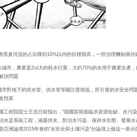
?●將黑臭河流的占比降到10%以內的目標很高，一些治理機制亟
市，農業是Zui大的耗水行業，大約70%的水用于農業生產
解決問題
對地下的排水管、供水管等關注度很低，所引發的水安全問題
政預算
程院院士王浩日前指出，“我國當前面臨水資源短缺、水污染
治水是系統工程，涵蓋供水、防治水污染、保持水生態、發展水
鰲亞洲論壇2015年會的“水安全與土壤污染”分論壇上做這一表示