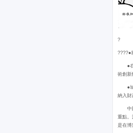
?
???
●在城
術創新
●城市
納入財
中國工
重點。
是在博