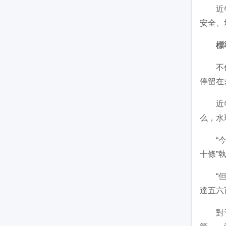
近年來
安全、
標
不僅應
停留在
近年來
么，水
“今年
十條”
“但是
達五六
對于水