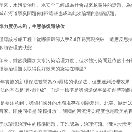
，水污染治理、水安全已經成為社會越來越關注的話題。為何
城市河道黑臭問題何解?這些也成為此次論壇的熱議話題。
準力度仍未夠，生態修復還缺位
該考慮工程上從哪個環節入手Zui容易實現突破，還應反思擁
多頭管理的狀態
，雖然我國加大水污染治理力度，但水體污染問題依然十分嚴
環境治理難以取得良好效果的癥結在哪里?
實施的新環保法被譽為Zui嚴格的環保法，但要達到治理效果，
執法的基石是“達標排放”，而這一標準是我國環保事業初創時期
要注意到，我國和國外的水環境存在明顯差別。北美、歐洲10
百家。即使同樣是‘達標排放’，我國的河流污染程度也是歐美的百
環境治理中的標準問題，王浩認為，治理河流、湖泊水體污染