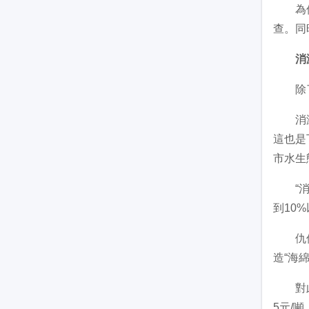
為保證
查。同
消
除了加
消滅劣
這也是
市水生
“消滅
到10
仇保興
造“海
對此，
5元/