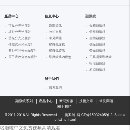
產品中心
信息中心
顯微鏡
可見分光光度計
新聞資訊
金相顯微鏡
紅外分光光度計
技術文章
體視顯微鏡
熒光分光光度計
常見問題
生物顯微鏡
便攜式分光光度計
顯微鏡文檔
偏光顯微鏡
紫外可見分光光度計
顯微鏡資訊
熒光顯微鏡
原子吸收分光光度計
顯微鏡業內動態
工具測量顯微鏡
暗場顯微鏡
相襯顯微鏡
關于我們
聯系我們
顯微鏡系列
產品中心
新聞資訊
技術文章
常見問題
關于我們
2011-2016
All Rights Reserved.
備案號:
蘇ICP備15032405號-3
Sitema
p:
txt
html
xml
啦啦啦中文免费视频高清观看