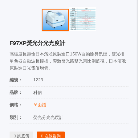
F97XP熒光分光光度計
高強度長壽命日本濱淞原裝進口150W自動除臭氙燈，雙光柵
單色器自動波長掃描，帶激發光路雙光束比例監視，日本濱淞
原裝進口光電倍增管。
編號：
1223
品牌：
科信
價格：
￥面議
類別：
熒光分光光度計
詢底價
在線咨詢