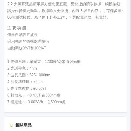
? ? 大屏幕液晶顯示屏方便您更直觀、更快捷的讀取數據，觸摸按鈕
讓操作變得更簡單，數據輸入更快捷。內置大容量內存，可存儲多達2
00個測試模式。為了便于野外工作，可選配電池盤、充電器。
主 要 功 能
儀器自動設置波長
采用先進的微機處理技術
自動調校0%T和100%T
1.光學系統：單光束，1200條/毫米衍射光柵
2.光譜帶寬：4nm
3.波長范圍：325-1000nm
4.波長準確度：±2nm
5.光度準確度：±0.5%T
6.雜散光：＜0.4%T,在360nm處
7.穩定性：±0.002A/h，在500nm處
相關產品