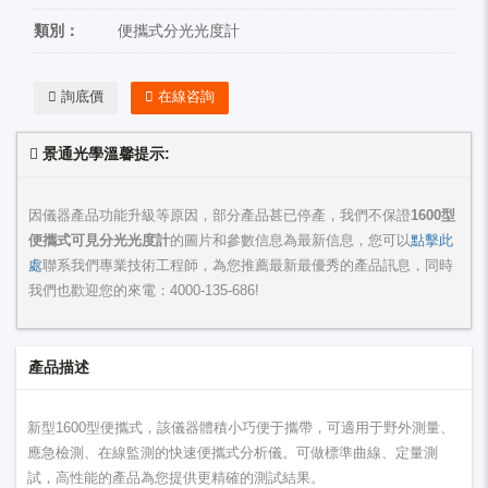
類別：
便攜式分光光度計
詢底價
在線咨詢
景通光學溫馨提示:
因儀器產品功能升級等原因，部分產品甚已停產，我們不保證
1600型
便攜式可見分光光度計
的圖片和參數信息為最新信息，您可以
點擊此
處
聯系我們專業技術工程師，為您推薦最新最優秀的產品訊息，同時
我們也歡迎您的來電：
4000-135-686
!
產品描述
新型1600型便攜式，該儀器體積小巧便于攜帶，可適用于野外測量、
應急檢測、在線監測的快速便攜式分析儀。可做標準曲線、定量測
試，高性能的產品為您提供更精確的測試結果。