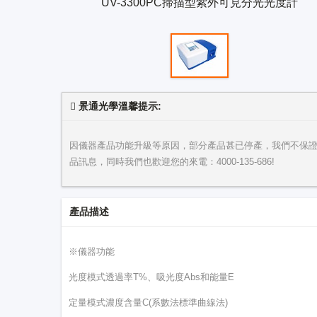
UV-3300PC掃描型紫外可見分光光度計
景通光學溫馨提示:
因儀器產品功能升級等原因，部分產品甚已停產，我們不保
品訊息，同時我們也歡迎您的來電：
4000-135-686
!
產品描述
※儀器功能
光度模式透過率T%、吸光度Abs和能量E
定量模式濃度含量C(系數法標準曲線法)