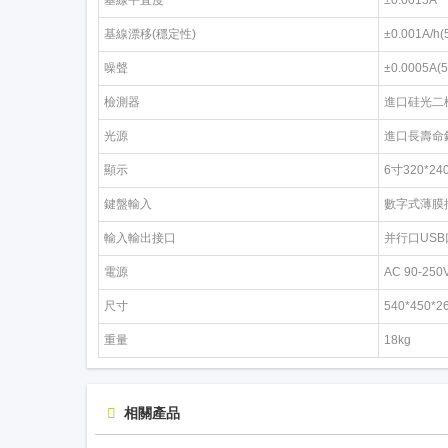
基線漂移(穩定性)
±0.001A/h
噪聲
±0.0005A
檢測器
進口硅光二
光源
進口長壽命
顯示
6寸320*
鍵盤輸入
數字式薄膜
輸入輸出接口
并行口USB
電源
AC 90-250
尺寸
540*450*
重量
18kg
相關產品