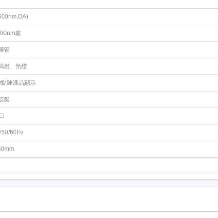
(500nm,OA)
(500nm處
極管
鎢燈、氘燈
240點陣液晶顯示
按鍵
口
V50/60Hz
260mm