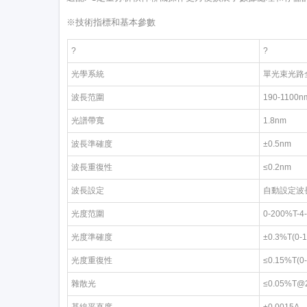
※技術指標和基本參數
?
?
光學系統
單光束光路
波長范圍
190-1100n
光譜帶寬
1.8nm
波長準確度
±0.5nm
波長重復性
≤0.2nm
波長設定
自動設定波長
光度范圍
0-200%T-4
光度準確度
±0.3%T(0-1
光度重復性
≤0.15%T(0-
雜散光
≤0.05%T@
基線平直度
±0.0015A