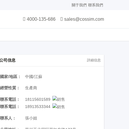
關于我們
聯系我們
4000-135-686
sales@cossim.com
公司信息
詳細信息
國家/地區：
中國/江蘇
經營性質：
生產商
聯系電話：
18115601589
聯系電話：
18913533344
聯系人：
張小姐