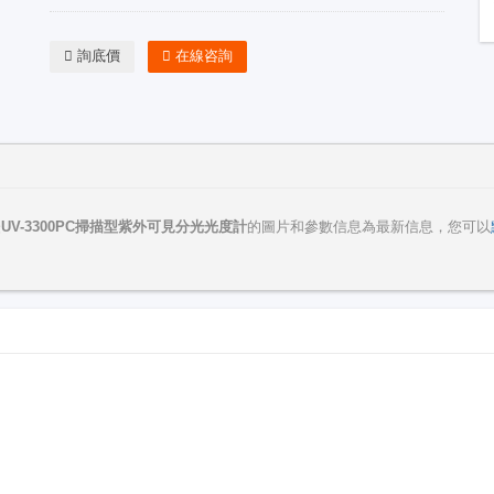
詢底價
在線咨詢
證
UV-3300PC掃描型紫外可見分光光度計
的圖片和參數信息為最新信息，您可以