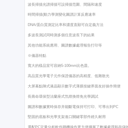
波長掃描光譜掃描可設掃描范圍、間隔和速度
時間掃描(動力學測變化圖譜計算反應速率
DNA/蛋白質測定比率和濃度直顯可自定義方法
多波長測試同時測多個任意波長下的結果
其他功能系統應用、圖譜數據處理報告打印等
※儀器特點
寬大的樣品室可容納5-100mm比色皿。
高品質光學電子元件保證儀器的高精度、低雜散光
大屏幕點陣式液晶顯示數字式薄膜按鍵界面友好操作簡便
長壽命環保型法蘭座式氘燈換燈免光學調試
圖譜和數據實時保存并能斷電保持可打印、可導出到PC
堅固的底板和光學支架進口關鍵零部件經久耐用
選配PC定量分析軟件聯機操作更方便擴展了數據處理和存儲