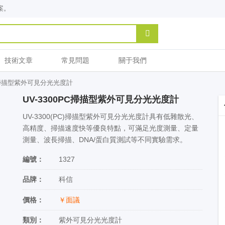
案。
技術文章
常見問題
關于我們
PC掃描型紫外可見分光光度計
UV-3300PC掃描型紫外可見分光光度計
UV-3300(PC)掃描型紫外可見分光光度計具有低雜散光、
高精度、掃描速度快等優良特點，可滿足光度測量、定量
測量、波長掃描、DNA/蛋白質測試等不同實驗需求。
編號：
1327
品牌：
科信
價格：
￥面議
類別：
紫外可見分光光度計