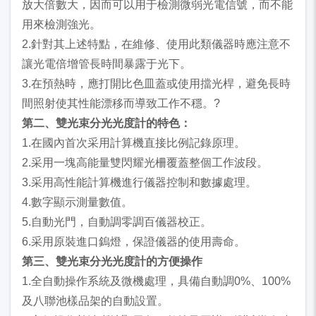
放大倍數大，因而可以用于檢測微弱光電信號，而不能
用來檢測強光。
2.針對其上述特點，在維修、使用此類儀器時應注意不
讓光電倍增管長時間暴露于光下。
3.在預熱時，應打開比色皿蓋或使用擋光桿，避免長時
間照射使其性能漂移而導致工作不穩。?
第二、雙光束分光光度計的特色：
1.在國內首次采用計算機直接比例記錄原理。
2.采用一塊高能量雙閃耀光柵覆蓋整個工作波段。
3.采用高性能計算機進行儀器控制和數據處理。
4.數字顯示測量數值。
5.自動光門，自動調零調百儀器校正。
6.采用原裝進口鎢燈，保證儀器的使用壽命。
第三、雙光束分光光度計的方便操作
1.全自動操作系統及微機處理，具備自動調0%、100%
及八聯池樣品架的自動設置。