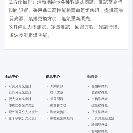
2.方便操作并清晰地顯示各種數據及圖譜、測試當令時
間的設置。采用進口高性能長壽命氘燈鎢燈，提供高品
質光源。氘燈更換方便，無須重新調光。
3.具備動力學測試、定量測試、回歸方程、光譜掃描、
多波長測定燈功能。
產品中心
信息中心
顯微鏡
可見分光光度計
新聞資訊
金相顯微鏡
紅外分光光度計
技術文章
體視顯微鏡
熒光分光光度計
常見問題
生物顯微鏡
便攜式分光光度計
顯微鏡文檔
偏光顯微鏡
紫外可見分光光度計
顯微鏡資訊
熒光顯微鏡
原子吸收分光光度計
顯微鏡業內動態
工具測量顯微鏡
暗場顯微鏡
相襯顯微鏡