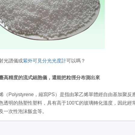
射光譜儀或
紫外可見分光光度計
可以嗎？
臺高精度的流式細胞儀，還能把粒徑分布測出來
烯（Polystyrene，縮寫PS）是指由苯乙烯單體經自由基加
色透明的熱塑性塑料，具有高于100℃的玻璃轉化溫度，因此經
及一次性泡沫飯盒等。