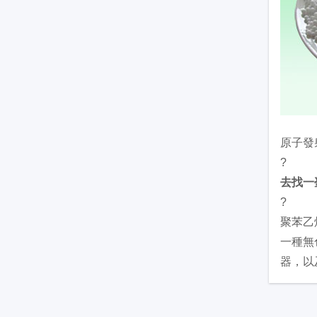
原子發
?
去找一
?
聚苯乙
一種無
器，以