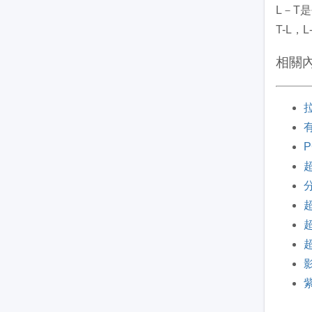
L－T
T-L
相關
拉