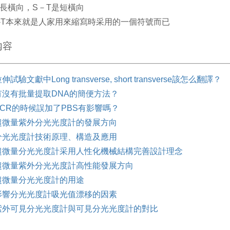
是長橫向，S－T是短橫向
，L-T本來就是人家用來縮寫時采用的一個符號而已
內容
伸試驗文獻中Long transverse, short transverse該怎么翻譯？
有沒有批量提取DNA的簡便方法？
PCR的時候誤加了PBS有影響嗎？
超微量紫外分光光度計的發展方向
分光光度計技術原理、構造及應用
超微量分光光度計采用人性化機械結構完善設計理念
超微量紫外分光光度計高性能發展方向
超微量分光光度計的用途
影響分光光度計吸光值漂移的因素
紫外可見分光光度計與可見分光光度計的對比