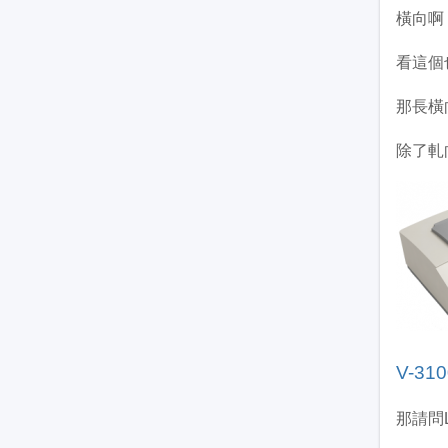
橫向啊
看這個
那長橫
除了軋
V-3
那請問