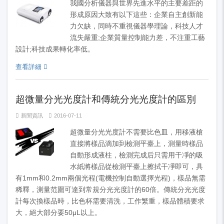
我國分析儀器與世界先進水平的主要差距的
形成原因大致有以下這些：企業自主創新能
力欠缺，同時不重視儀器學理論，科技人才
流失嚴重;企業質量控制能力差，不注重工藝
設計;科技成果轉化率低。
查看詳細
超微量分光光度計和傳統分光光度計的區別
新聞資訊
2016-07-11
超微量分光光度計不需要比色皿，用移液槍
直接將樣品滴加到檢測平臺上，測量時樣品
自動形成液柱，檢測完成后只需用干凈的吸
水紙將樣品從檢測平臺上擦拭干凈即可，具
有1mm和0.2mm兩個光程(電機控制自動選擇光程)，樣品無需
稀釋，測量范圍可達到常規分光光度計的60倍。傳統分光光度
計每次換樣品時，比色杯需要清洗，工作繁重，樣品體積要求
大，絕大部分要50μL以上。