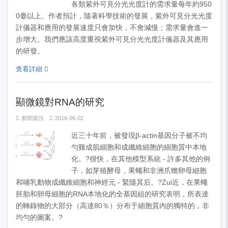
各類紫外可見分光光度計的需求量每年約950
0臺以上。作者預計，隨著科學技術的發展，紫外可見分光光度
計儀器和應用的發展速度只會加快，不會減慢；需求量會進一
步增大。我們應該高度重視紫外可見分光光度計儀器及其應用
的研發。
查看詳細
顯微鏡對RNA的研究
新聞資訊
2016-06-02
近三十年前，被發現β-actin基因分子被不均
勻雞成肌細胞和成纖維細胞的細胞質中本地
化。?很快，在其他模型系統 - 許多其他的例
子，如芽殖酵母，果蠅和非洲爪蟾卵母細胞
和哺乳動物成纖維細胞和神經元 - 緊隨其后。?Zui近，在果蠅
胚胎和卵母細胞的RNA本地化的全基因組的研究表明，所表達
的轉錄物的大部分（高達80％）分布于細胞質內的獨特的，非
均勻的圖案。?