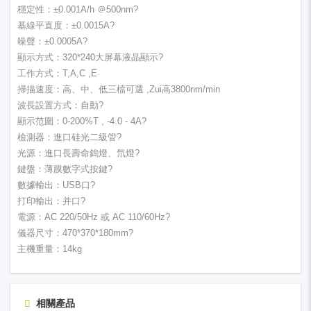
穩定性：±0.001A/h ＠500nm?
基線平直度：±0.0015A?
噪聲：±0.0005A?
顯示方式：320*240大屏幕液晶顯示?
工作方式：T,A,C ,E
掃描速度：高、中、低三檔可選 ,Zui高3800nm/min
波長設置方式：自動?
顯示范圍：0-200%T , -4.0 - 4A?
檢測器：進口硅光二級管?
光源：進口長壽命鎢燈、氘燈?
鍵盤：薄膜數字式按鍵?
數據輸出：USB口?
打印輸出：并口?
電源：AC 220/50Hz 或 AC 110/60Hz?
儀器尺寸：470*370*180mm?
主機重量：14kg
相關產品