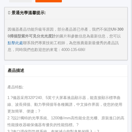
景通光學溫馨提示:
因儀器產品功能升級等原因，部分產品甚已停產，我們不保證
UV-300
0掃描型紫外可見分光光度計
的圖片和參數信息為最新信息，您可以
點擊此處
聯系我們專業技術工程師，為您推薦最新最優秀的產品訊
息，同時我們也歡迎您的來電：
4000-135-686
!
產品描述
產品特點:
1.?儀器采用320*240、5英寸大屏幕液晶顯示器，能直接顯示標準曲
線、波長掃描、動力學掃描等各種圖譜，中文操作界面，使您的使用
更加簡單、便捷；?
2.?設計獨特的光學系統、1200條/mm高性能全息光柵、原裝進口的高
性能接收器確保儀器有優良的性能指標。?
3.?進口環保型氘燈系統，有效減少您對臭氧的吸入；?