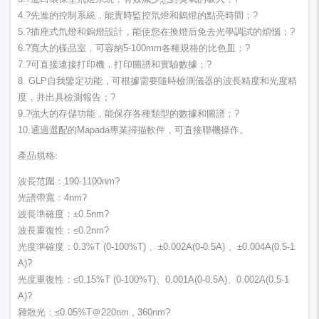
4.?先進的控制系統，能實時監控氘燈和鎢燈的點亮時間；?
5.?插座式氘燈和鎢燈設計，能使您在換燈后免去光學調試的煩惱；?
6.?寬大的樣品室，可容納5-100mm各種規格的比色皿；?
7.?可直接連接打印機，打印圖譜和實驗數據；?
8. GLP自我鑒定功能，可根據需要隨時檢測儀器的波長精度和光度精
度，并出具檢測報告；?
9.?強大的存儲功能，能保存各種類型的數據和圖譜；?
10.通過選配的Mapada專業掃描軟件，可直接聯機操作。
產品規格:
波長范圍：190-1100nm?
光譜帶寬：4nm?
波長準確度：±0.5nm?
波長重復性：≤0.2nm?
光度準確度：0.3%T (0-100%T) 、±0.002A(0-0.5A) 、±0.004A(0.5-1
A)?
光度重復性：≤0.15%T (0-100%T)、0.001A(0-0.5A)、0.002A(0.5-1
A)?
雜散光：≤0.05%T＠220nm , 360nm?