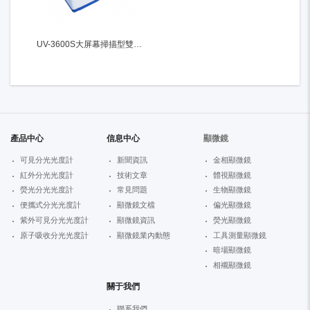
UV-3600S大屏幕掃描型雙光束紫外可見分光光度計
產品中心
信息中心
顯微鏡
可見分光光度計
新聞資訊
金相顯微鏡
紅外分光光度計
技術文章
體視顯微鏡
熒光分光光度計
常見問題
生物顯微鏡
便攜式分光光度計
顯微鏡文檔
偏光顯微鏡
紫外可見分光光度計
顯微鏡資訊
熒光顯微鏡
原子吸收分光光度計
顯微鏡業內動態
工具測量顯微鏡
暗場顯微鏡
相襯顯微鏡
關于我們
聯系我們