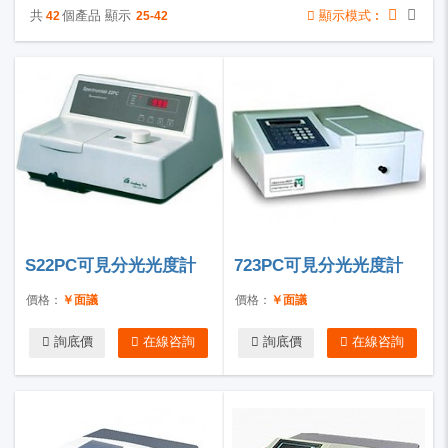
共
個產品 顯示
顯示模式︰
42
25-42
S22PC可見分光光度計
723PC可見分光光度計
價格：
￥面議
價格：
￥面議
詢底價
在線咨詢
詢底價
在線咨詢