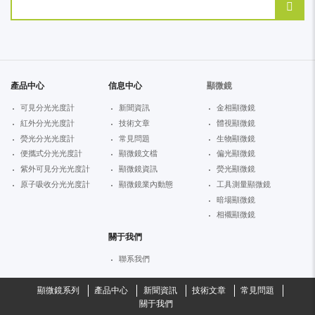
產品中心
信息中心
顯微鏡
可見分光光度計
新聞資訊
金相顯微鏡
紅外分光光度計
技術文章
體視顯微鏡
熒光分光光度計
常見問題
生物顯微鏡
便攜式分光光度計
顯微鏡文檔
偏光顯微鏡
紫外可見分光光度計
顯微鏡資訊
熒光顯微鏡
原子吸收分光光度計
顯微鏡業內動態
工具測量顯微鏡
暗場顯微鏡
相襯顯微鏡
關于我們
聯系我們
顯微鏡系列
產品中心
新聞資訊
技術文章
常見問題
關于我們