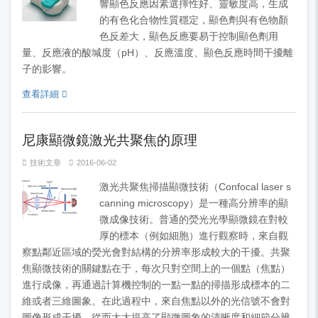
響顯色反應因素選擇性好、靈敏度高，生成
的有色化合物性質穩定，顯色劑與有色物顏
色反差大，顯色反應要易于控制顯色劑用
量、反應液的酸堿度（pH）、反應溫度、顯色反應時間干擾離
子的影響。
查看詳細
尼康顯微鏡激光共聚焦的原理
技術文章
2016-06-02
激光共聚焦掃描顯微技術（Confocal laser s
canning microscopy）是一種高分辨率的顯
微成像技術。普通的熒光光學顯微鏡在對較
厚的標本（例如細胞）進行觀察時，來自觀
察點鄰近區域的熒光會對結構的分辨率形成較大的干擾。共聚
焦顯微技術的關鍵點在于，每次只對空間上的一個點（焦點）
進行成像，再通過計算機控制的一點一點的掃描形成標本的二
維或者三維圖象。在此過程中，來自焦點以外的光信號不會對
圖像形成干擾，從而大大提高了顯微圖象的清晰度和細節分辨