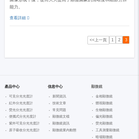
能力。
查看詳細
<<上一頁
1
2
3
產品中心
信息中心
顯微鏡
可見分光光度計
新聞資訊
金相顯微鏡
紅外分光光度計
技術文章
體視顯微鏡
熒光分光光度計
常見問題
生物顯微鏡
便攜式分光光度計
顯微鏡文檔
偏光顯微鏡
紫外可見分光光度計
顯微鏡資訊
熒光顯微鏡
原子吸收分光光度計
顯微鏡業內動態
工具測量顯微鏡
暗場顯微鏡