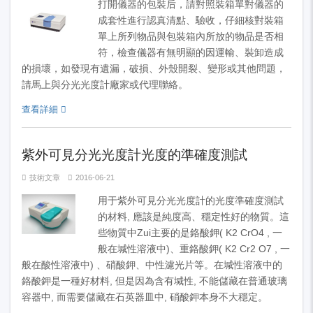
打開儀器的包裝后，請對照裝箱單對儀器的
成套性進行認真清點、驗收，仔細核對裝箱
單上所列物品與包裝箱內所放的物品是否相
符，檢查儀器有無明顯的因運輸、裝卸造成
的損壞，如發現有遺漏，破損、外殼開裂、變形或其他問題，
請馬上與分光光度計廠家或代理聯絡。
查看詳細
紫外可見分光光度計光度的準確度測試
技術文章
2016-06-21
用于紫外可見分光光度計的光度準確度測試
的材料, 應該是純度高、穩定性好的物質。這
些物質中Zui主要的是鉻酸鉀( K2 CrO4 , 一
般在堿性溶液中)、重鉻酸鉀( K2 Cr2 O7 , 一
般在酸性溶液中) 、硝酸鉀、中性濾光片等。在堿性溶液中的
鉻酸鉀是一種好材料, 但是因為含有堿性, 不能儲藏在普通玻璃
容器中, 而需要儲藏在石英器皿中, 硝酸鉀本身不大穩定。